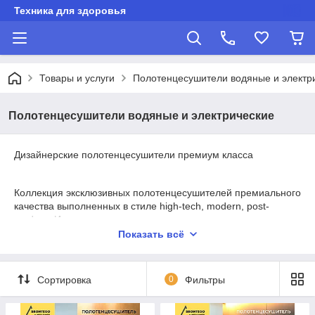
Техника для здоровья
Товары и услуги
Полотенцесушители водяные и электр
Полотенцесушители водяные и электрические
Дизайнерские полотенцесушители премиум класса
Коллекция эксклюзивных полотенцесушителей премиального
качества выполненных в стиле high-tech, modern, post-
modern. Идеальны в сочетании с камнем, стеклом и
керамогранитом.
Показать всё
Материал: низкоуглеродистая, нержавеющая сталь
Наружное покрытие: порошковая эмаль
Сортировка
0
Фильтры
Производители: Cordivari (Италия), Brontego (Италия),
Brandoni (Италия)