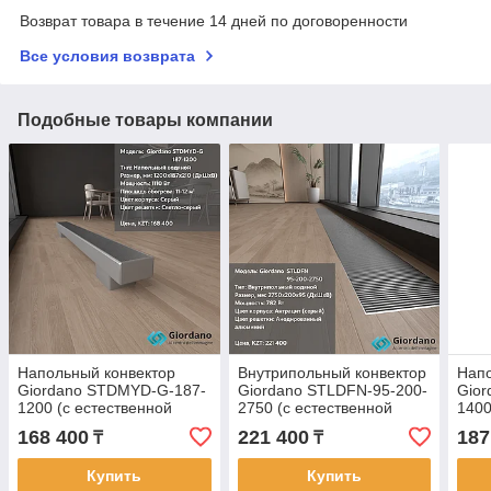
Возврат товара в течение 14 дней по договоренности
Все условия возврата
Подобные товары компании
Напольный конвектор
Внутрипольный конвектор
Напо
Giordano STDMYD-G-187-
Giordano STLDFN-95-200-
Gio
1200 (с естественной
2750 (с естественной
1400
конвекцией)
конвекцией)
конв
168 400
221 400
187
₸
₸
Купить
Купить