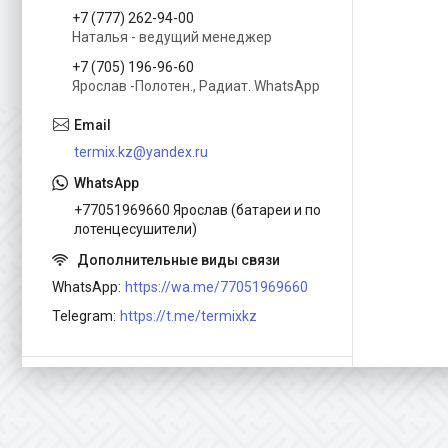
+7 (777) 262-94-00
Наталья - ведущий менеджер
+7 (705) 196-96-60
Ярослав -Полотен., Радиат. WhatsApp
termix.kz@yandex.ru
+77051969660 Ярослав (батареи и по
лотенцесушители)
WhatsApp
https://wa.me/77051969660
Telegram
https://t.me/termixkz