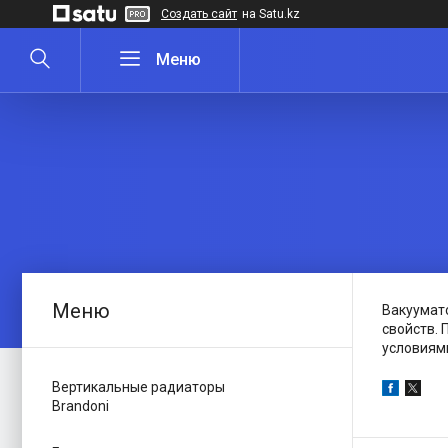
Создать сайт
на Satu.kz
Вакуумато
свойств. 
условиям
Вертикальные радиаторы
Brandoni