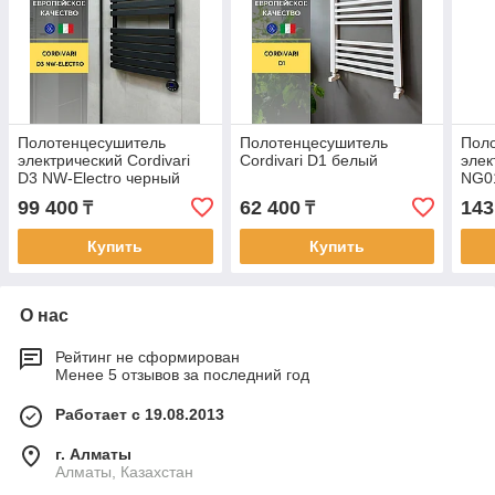
Полотенцесушитель
Полотенцесушитель
Пол
электрический Cordivari
Cordivari D1 белый
элек
D3 NW-Electro черный
NG01
99 400
62 400
143
₸
₸
Купить
Купить
О нас
Рейтинг не сформирован
Менее 5 отзывов за последний год
Работает с 19.08.2013
г. Алматы
Алматы, Казахстан