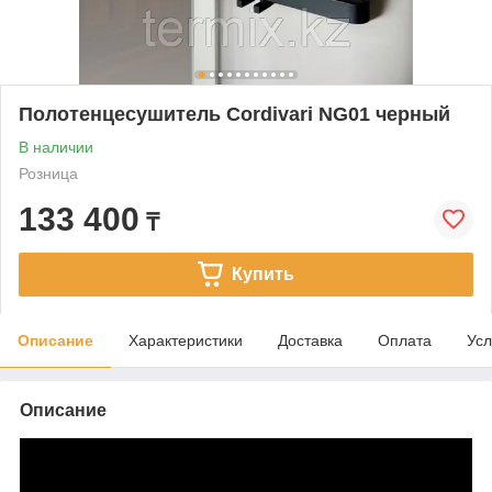
Полотенцесушитель Cordivari NG01 черный
В наличии
Розница
133 400
₸
Купить
Описание
Характеристики
Доставка
Оплата
Усл
Описание