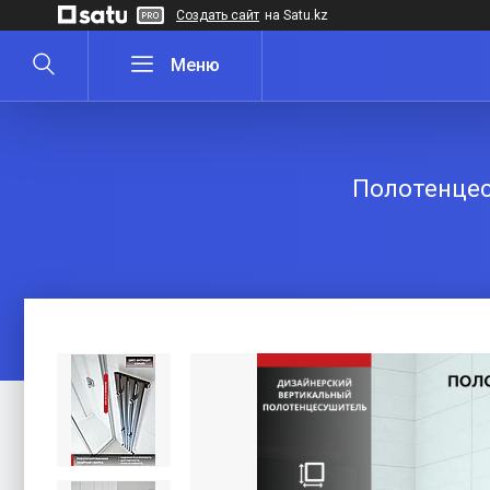
Создать сайт
на Satu.kz
Полотенцес