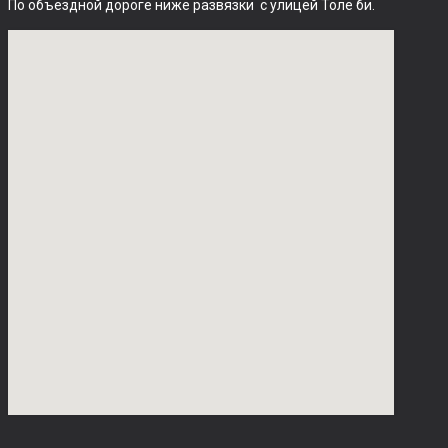
По объездной дороге ниже развязки  с улицей Толе би.