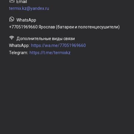
termix.kz@yandex.ru
+77051969660 Ярослав (батареи и полотенцесушители)
WhatsApp
https://wa.me/77051969660
Telegram
https://t.me/termixkz