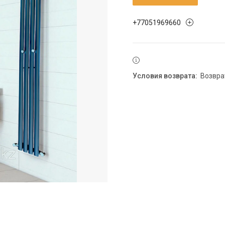
+77051969660
возвр