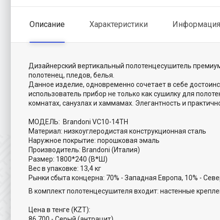
Описание
Характеристики
Информация 
Дизайнерский вертикальный полотенцесушитель премиум 
полотенец, пледов, белья.
Данное изделие, одновременно сочетает в себе достоинс
использователь прибор не только как сушилку для полот
комнатах, санузлах и хаммамах. Элегантность и практич
МОДЕЛЬ: Brandoni VC10-14TH
Материал: низкоуглеродистая конструкционная сталь
Наружное покрытие: порошковая эмаль
Производитель: Brandoni (Италия)
Размер: 1800*240 (В*Ш)
Вес в упаковке: 13,4 кг
Рынки сбыта концерна: 70% - Западная Европа, 10% - Севе
В комплект полотенцесушителя входит: настенные креплен
Цена в тенге (KZT):
86 700 - Серый (антрацит)