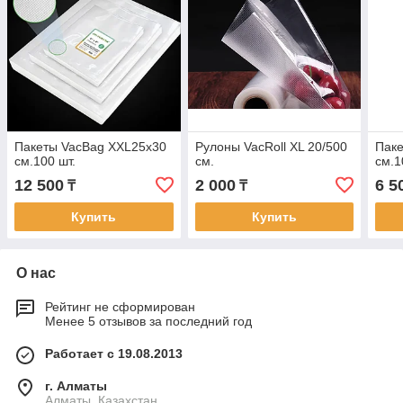
Пакеты VacBag XXL25x30
Рулоны VacRoll XL 20/500
Паке
см.100 шт.
см.
см.1
12 500
2 000
6 5
₸
₸
Купить
Купить
О нас
Рейтинг не сформирован
Менее 5 отзывов за последний год
Работает с 19.08.2013
г. Алматы
Алматы, Казахстан