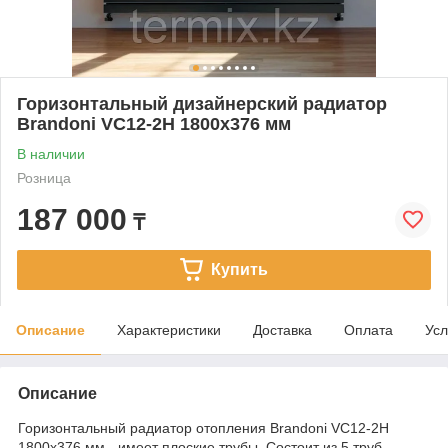
Горизонтальный дизайнерский радиатор
Brandoni VC12-2H 1800x376 мм
В наличии
Розница
187 000
₸
Купить
Описание
Характеристики
Доставка
Оплата
Усл
Описание
Горизонтальный радиатор отопления Brandoni VC12-2H
1800x376 мм - имеет плоские трубы. Cостоит из 5 труб,