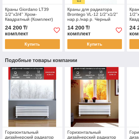
Краны Giordano LT39
Краны для радиатора
Кран
1/2''x3/4'' Хром-
Brontego VL-12 1/2''x1/2''
1/2'
Квадратный (Комплект)
нар.р./нар.р. Черный
Квад
(Угловые)
24 200
14 200
24 
₸/
₸/
комплект
комплект
ком
Купить
Купить
Подобные товары компании
Горизонтальный
Горизонтальный
Гор
дизайнерский радиатор
дизайнерский радиатор
диза