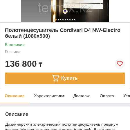
Полотенцесушитель Cordivari D4 NW-Electro
белый (1080x500)
В наличии
Розница
136 800
₸
Купить
Описание
Характеристики
Доставка
Оплата
Усл
Описание
Дизайнерский электрический полотенцесушитель премиум
класса. Модель выполнена в стиле High-tech. В комплект