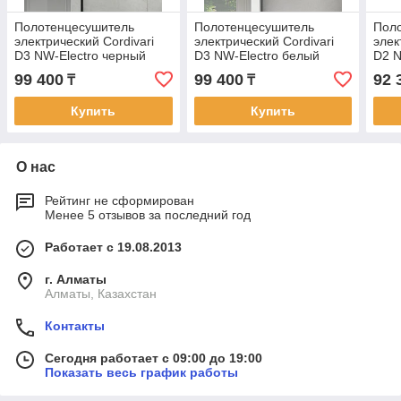
Полотенцесушитель
Полотенцесушитель
Пол
электрический Cordivari
электрический Cordivari
элек
D3 NW-Electro черный
D3 NW-Electro белый
D2 N
99 400
99 400
92 
₸
₸
Купить
Купить
О нас
Рейтинг не сформирован
Менее 5 отзывов за последний год
Работает с 19.08.2013
г. Алматы
Алматы, Казахстан
Контакты
Сегодня работает с 09:00 до 19:00
Показать весь график работы