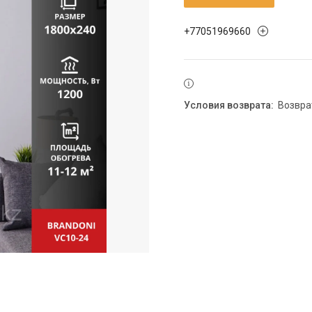
+77051969660
возвр