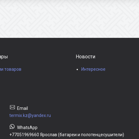
ары
Новости
ии товаров
Интересное
termix.kz@yandex.ru
+77051969660 Ярослав (батареи и полотенцесушители)