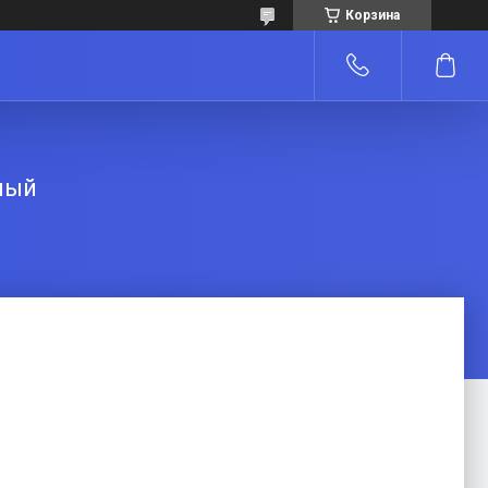
Корзина
лый