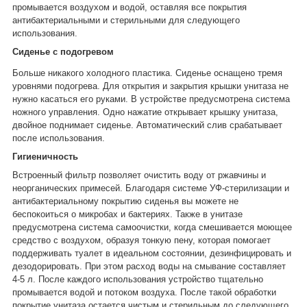
промывается воздухом и водой, оставляя все покрытия
антибактериальными и стерильными для следующего
использования.
Сиденье с подогревом
Больше никакого холодного пластика. Сиденье оснащено тремя
уровнями подогрева.
Д
ля открытия и закрытия крышки унитаза не
нужно касаться его руками. В устройстве предусмотрена система
ножного управления. Одно нажатие открывает крышку унитаза,
двойное поднимает сиденье. Автоматический слив срабатывает
после использования.
Гигиеничность
Встроенный фильтр позволяет очистить воду от ржавчины и
неорганических примесей. Благодаря системе УФ-стерилизации и
антибактериальному покрытию сиденья вы можете не
беспокоиться о микробах и бактериях. Также в унитазе
предусмотрена система самоочистки, когда смешивается моющее
средство с воздухом, образуя тонкую пену, которая помогает
поддерживать туалет в идеальном состоянии, дезинфицировать и
дезодорировать. При этом расход воды на смывание составляет
4-5 л. После каждого использования устройство тщательно
промывается водой и потоком воздуха. После такой обработки
покрытие унитаза остается чистым и стерильным до следующего