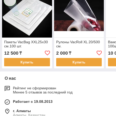
Пакеты VacBag XXL25x30
Рулоны VacRoll XL 20/500
Вакк
см.100 шт.
см.
100ш
12 500
2 000
10 
₸
₸
Купить
Купить
О нас
Рейтинг не сформирован
Менее 5 отзывов за последний год
Работает с 19.08.2013
г. Алматы
Алматы, Казахстан