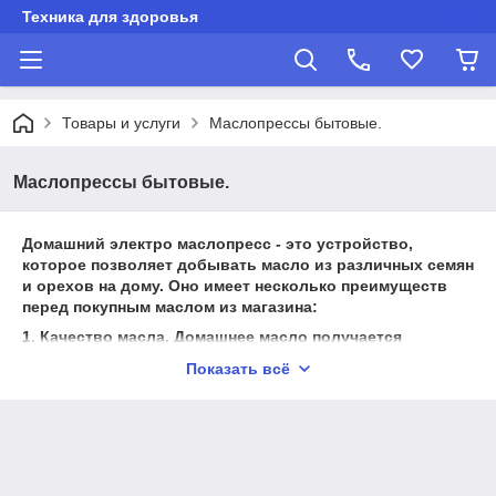
Техника для здоровья
Товары и услуги
Маслопрессы бытовые.
Маслопрессы бытовые.
Домашний электро маслопресс - это устройство,
которое позволяет добывать масло из различных семян
и орехов на дому. Оно имеет несколько преимуществ
перед покупным маслом из магазина:
1. Качество масла. Домашнее масло получается
натуральным и свежим, без использования
Показать всё
консервантов и прочих добавок.
2. Экономия. Приобретая домашний маслопресс, вы
можете значительно сэкономить на покупке масла в
магазине.
3. Вкус. Домашнее масло имеет богатый и насыщенный