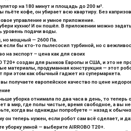
улятор на 180 минут и площадь до 200 м².
 пьёте кофе, он убирает всю квартиру. Без капризов
овое управление и умное приложение.
убери кухню! И он пошёл. В приложении можно задат
 уровень подачи воды.
, но мощный — 2600 Па.
 если бы кто-то пылесосил турбиной, но с вежливос
о на экспорт – цена как для своих
 T20+ создан для рынков Европы и США, и это не пр
е материалы, продуманная конструкция — этот робо
т при этом как обычный гаджет из супермаркета.
 вы получаете европейское качество по цене недоро
ение
ньше уборка отнимала по два часа в день, то теперь
ет в мир, где полы чистые, время свободное, а вы н
рьте, когда вы однажды попробуете — назад к обычн
му он теперь нужен, если робот сам всё сделает, и д
е уборку умной — выберите AIRROBO T20+.