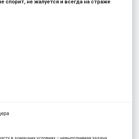
е спорит, не жалуется и всегда на страже
дера
пасту в домашних условиях – невыполнимая задача.