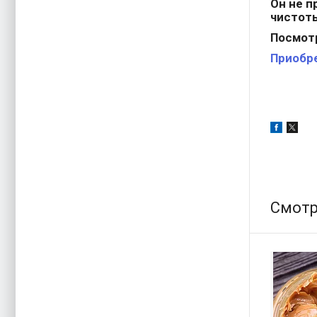
Он не п
чистот
Посмотр
Приобре