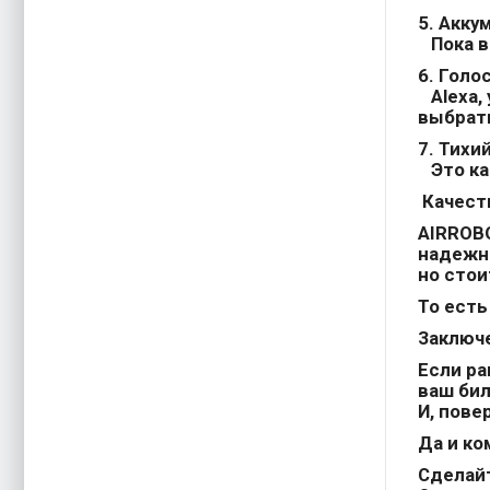
5.
Аккум
Пока вы
6.
Голос
Alexa, 
выбрать
7.
Тихий
Это как
Качеств
AIRROBO
надежны
но стои
То есть
Заключ
Если ра
ваш бил
И, пове
Да и ко
Сделайт