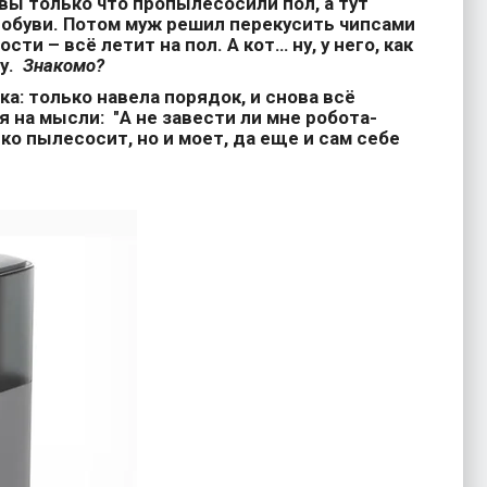
вы только что пропылесосили пол, а тут
 обуви. Потом муж решил перекусить чипсами
ости – всё летит на пол. А кот… ну, у него, как
лу.
Знакомо?
рка: только навела порядок, и снова всё
я на мысли: "А не завести ли мне робота-
о пылесосит, но и моет, да еще и сам себе