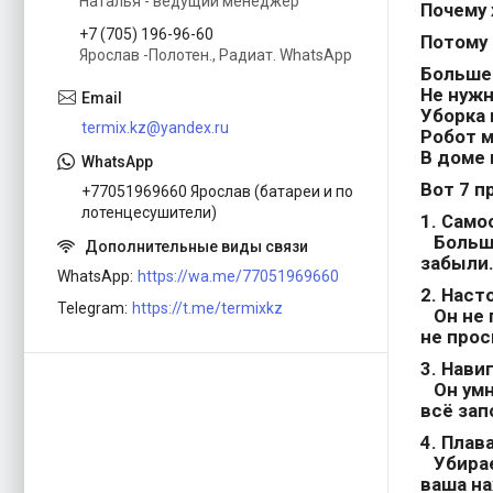
Наталья - ведущий менеджер
Почему 
+7 (705) 196-96-60
Потому 
Ярослав -Полотен., Радиат. WhatsApp
Больше
Не нужн
Уборка 
termix.kz@yandex.ru
Робот м
В доме 
Вот 7 п
+77051969660 Ярослав (батареи и по
лотенцесушители)
1.
Само
Больше
забыли.
WhatsApp
https://wa.me/77051969660
2.
Насто
Telegram
https://t.me/termixkz
Он не п
не прос
3.
Навиг
Он умне
всё зап
4.
Плав
Убирает
ваша на