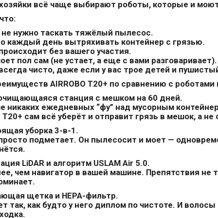
хозяйки всё чаще выбирают роботы, которые и моют
что:
 не нужно таскать тяжёлый пылесос.
о каждый день вытряхивать контейнер с грязью.
происходит без вашего участия.
оет пол сам (не устает, а еще с вами разговаривает).
всегда чисто, даже если у вас трое детей и пушисты
реимуществ AIRROBO T20+ по сравнению с роботами
очищающаяся станция с мешком на 60 дней
.
 никаких ежедневных “фу” над мусорным контейнер
 T20+ сам всё уберёт и отправит грязь в мешок, а не 
ящая уборка 3-в-1.
росто подметает. Он пылесосит и моет — одновремен
нётся.
ация LiDAR и алгоритм USLAM Air 5.0.
е, чем навигатор в вашей машине. Препятствия не та
оминает.
ающая щетка и HEPA-фильтр.
 так, как будто у него диплом по чистоте. И волосы
ходка.