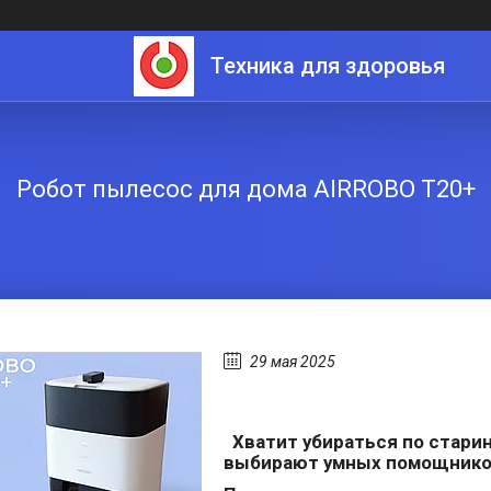
Техника для здоровья
Робот пылесос для дома AIRROBO T20+
29 мая 2025
Хватит убираться п
выбирают умных помощников,